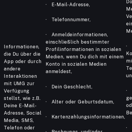
Do
· E-Mail-Adresse,
Me
Ve
· Telefonnummer,
ei
Me
· Anmeldeinformationen,
einschließlich bestimmter
· 
Informationen,
Profilinformationen in sozialen
Ko
die Du über die
Medien, wenn Du dich mit einem
mi
App oder durch
Konto in sozialen Medien
Te
andere
anmeldest,
un
Interaktionen
mit UMG zur
· Dein Geschlecht,
· 
Verfügung
ge
stellst, wie z.B.
· Alter oder Geburtsdatum,
od
Deine E-Mail-
Be
Adresse, Social
· Kartenzahlungsinformationen,
Media, SMS,
Telefon oder
· 
· Rechnungs- und/oder