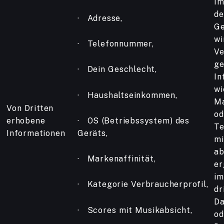
Im
de
· Adresse,
Ge
wi
· Telefonnummer,
Ve
ge
· Dein Geschlecht,
In
wi
· Haushaltseinkommen,
Ma
Von Dritten
od
erhobene
· OS (Betriebssystem) des
Te
Informationen
Geräts,
mi
ab
· Markenaffinität,
er
im
· Kategorie Verbraucherprofil,
dr
Da
· Scores mit Musikabsicht,
od