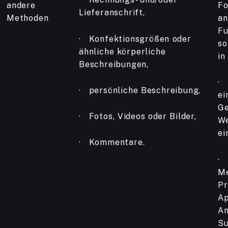
andere
Fo
Lieferanschrift,
Methoden
an
Fu
· Konfektionsgrößen oder
so
ähnliche körperliche
in
Beschreibungen,
· 
· persönliche Beschreibung,
ei
Ge
· Fotos, Videos oder Bilder,
We
ei
· Kommentare.
· 
Me
Pr
Ap
An
Su