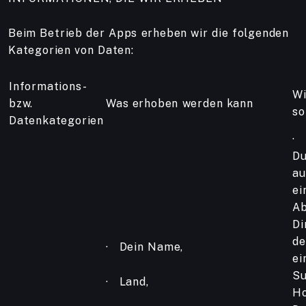
Beim Betrieb der Apps erheben wir die folgenden
Kategorien von Daten:
Informations-
Wi
bzw.
Was erhoben werden kann
so
Datenkategorien
· 
Du
au
ei
Ab
Di
de
· Dein Name,
ei
Su
· Land,
Ho